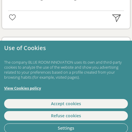
Start a discussion with the space
Use of Cookies
members
The company BLUE ROOM INNOVATION uses its own and third-party
cookies to analyze the use of the website and show you advertising
related to your preferences based on a profile created from your
browsing habits (for example, visited pages).
Submit
View Cookies policy
Nothing here yet!
Accept cookies
Refuse cookies
Settings