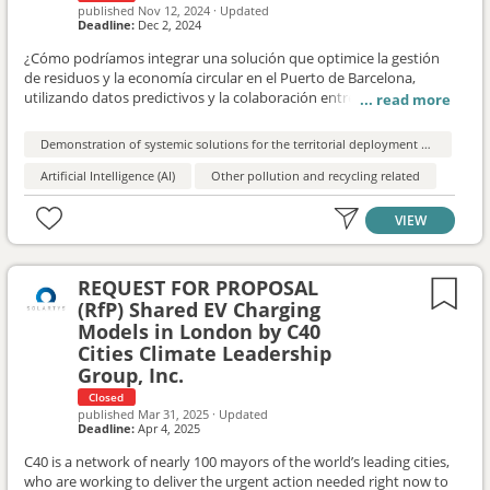
published
Nov 12, 2024
·
Updated
Deadline:
Dec 2, 2024
¿Cómo podríamos integrar una solución que optimice la gestión
de residuos y la economía circular en el Puerto de Barcelona, ​​
utilizando datos predictivos y la colaboración entre actores
portuarios?
Demonstration of systemic solutions for the territorial deployment of the circular economy
Artificial Intelligence (AI)
Other pollution and recycling related
VIEW
REQUEST FOR PROPOSAL
(RfP) Shared EV Charging
Models in London by C40
Cities Climate Leadership
Group, Inc.
Closed
published
Mar 31, 2025
·
Updated
Deadline:
Apr 4, 2025
C40 is a network of nearly 100 mayors of the world’s leading cities,
who are working to deliver the urgent action needed right now to