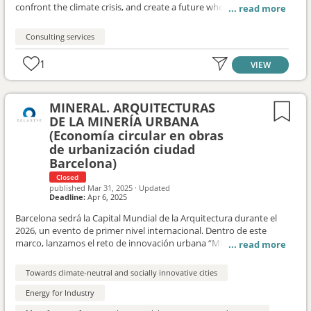
confront the climate crisis, and create a future where everyone,
everywhere can thrive. https://www.c40.org/about-c40/ C40 is
seeking a consultant to support the Greater London Authority in
Consulting services
understanding the opportunities, challenges and best practices
for shared use of electric vehicle charging infrastructure (EVCI) for
1
VIEW
high mileage vehicle (HMV) fleets in London. Electrifying high
mileage fleets is a priority topic area for C40 due to the outsized
air quality and emissions savings impacts of electrifying fleets
MINERAL. ARQUITECTURAS
which drive the most.
DE LA MINERÍA URBANA
(Economía circular en obras
de urbanización ciudad
Barcelona)
Closed
published
Mar 31, 2025
·
Updated
Deadline:
Apr 6, 2025
Barcelona sedrá la Capital Mundial de la Arquitectura durante el
2026, un evento de primer nivel internacional. Dentro de este
marco, lanzamos el reto de innovación urbana “MINERAL.
Arquitecturas de la minería urbana” en 2025, una colaboración del
Ayuntamiento de Barcelona, Barcelona d’Infraestructures
Towards climate-neutral and socially innovative cities
Municipals (BIMSA), Fundación BIT Habitat, Fundación Mies van
der Rohe, Diputación de Barcelona (DIBA) y la UIA. El reto se
Energy for Industry
fundamenta en un proceso de investigación a partir de la