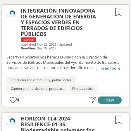
respuesta a los retos planteados, para que el Departamento de
Energía y Calidad Ambiental valore su interés en participar y sacar
INTEGRACIÓN INNOVADORA
adelante los proyectos. En este contexto, buscamos empresas
DE GENERACIÓN DE ENERGÍA
socias que tengan interés en trabajar de forma colaborativa en
Y ESPACIOS VERDES EN
estos ámbitos para trabajar conjuntamente algunas propuestas
TERRADOS DE EDIFICIOS
de proyecto para presentar.
PÚBLICOS
Closed
published
Nov 23, 2023
·
Updated
Deadline:
Dec 15, 2023
Secartys y Solartys nos hemos reunido con la Dirección de
Servicios de Edificios Municipales del Ayuntamiento de Barcelona
para analizar vías de colaboración e identificar retos a los que
nuestras empresas socias puedan ofrecer soluciones. En este
contexto, buscamos empresas socias que tengan interés en
Energy for the community, public sector
trabajar de forma colaborativa para proponer al ayuntamiento
soluciones innovadoras al reto que nos plantean.
Garden and horticultural products
Photovoltaics
4
VIEW
HORIZON-CL4-2024-
RESILIENCE-01-35:
Biodegradable polymers for