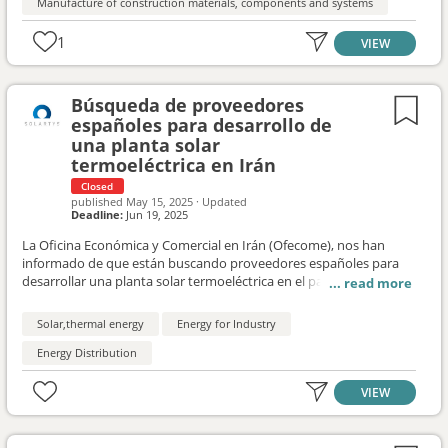
Manufacture of construction materials, components and systems
implementación de la minería urbana y la industrialización con el
fin de generar un nuevo producto aplicable de manera prioritaria
1
VIEW
en el espacio público, aunque la solución también podría aplicarse
a la edificación. Los resultados del proceso de investigación e
innovación se plasmarán durante el Congreso Internacional de
Arquitectura. A la vez, se harán pruebas piloto en obras de
Búsqueda de proveedores
reurbanización del espacio público de la ciudad durante el 2026. El
españoles para desarrollo de
piloto se monitorizará durante un año para evaluar el logro de los
una planta solar
resultados esperados.
termoeléctrica en Irán
Closed
published
May 15, 2025
·
Updated
Deadline:
Jun 19, 2025
La Oficina Económica y Comercial en Irán (Ofecome), nos han
informado de que están buscando proveedores españoles para
desarrollar una planta solar termoeléctrica en el país. Proyecto de
planta solar termoeléctrica de 5 MW en Irán.
Solar,thermal energy
Energy for Industry
Energy Distribution
VIEW