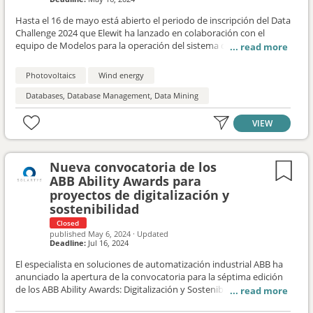
Hasta el 16 de mayo está abierto el periodo de inscripción del Data
Challenge 2024 que Elewit ha lanzado en colaboración con el
equipo de Modelos para la operación del sistema de Red Eléctrica.
En esta nueva edición, buscan identificar posibles socios
innovadores capaces de ofrecer a Red Eléctrica el mejor servicio de
Photovoltaics
Wind energy
previsión de generación de energía renovable.
Databases, Database Management, Data Mining
VIEW
Nueva convocatoria de los
ABB Ability Awards para
proyectos de digitalización y
sostenibilidad
Closed
published
May 6, 2024
·
Updated
Deadline:
Jul 16, 2024
El especialista en soluciones de automatización industrial ABB ha
anunciado la apertura de la convocatoria para la séptima edición
de los ABB Ability Awards: Digitalización y Sostenibilidad. Las
iniciativas se podrán presentar hasta el 16 de julio de 2024, en