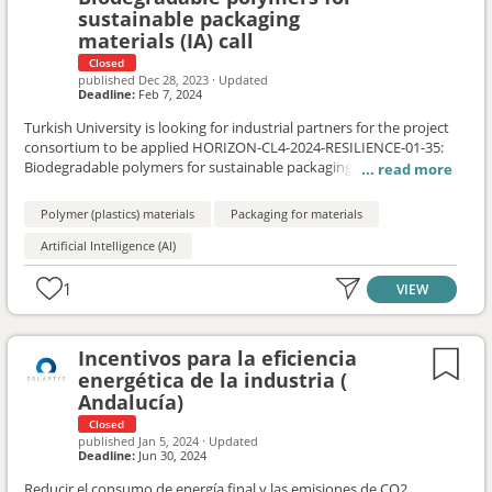
sustainable packaging
materials (IA) call
Closed
published
Dec 28, 2023
·
Updated
Deadline:
Feb 7, 2024
Turkish University is looking for industrial partners for the project
consortium to be applied HORIZON-CL4-2024-RESILIENCE-01-35:
Biodegradable polymers for sustainable packaging materials (IA)
call. More information: https://een.ec.europa.eu/partnering-
opportunities/turkish-university-looking-industrial-partners-
Polymer (plastics) materials
Packaging for materials
project-consortium-be
Artificial Intelligence (AI)
1
VIEW
Incentivos para la eficiencia
energética de la industria (
Andalucía)
Closed
published
Jan 5, 2024
·
Updated
Deadline:
Jun 30, 2024
Reducir el consumo de energía final y las emisiones de CO2