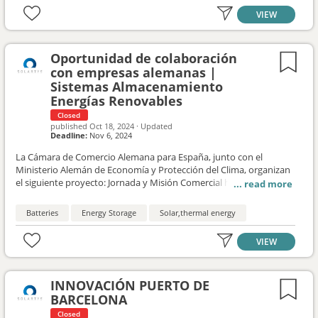
cuatro categorías: Gran empresa, Pyme y emprendedores/Start-
ups; Administración Pública, y Desarrollo del Talento Digital.
VIEW
Oportunidad de colaboración
con empresas alemanas |
Sistemas Almacenamiento
Energías Renovables
Closed
published
Oct 18, 2024
·
Updated
Deadline:
Nov 6, 2024
La Cámara de Comercio Alemana para España, junto con el
Ministerio Alemán de Economía y Protección del Clima, organizan
el siguiente proyecto: Jornada y Misión Comercial hispano-
alemana sobre Sistemas de almacenamiento para la integración
de energías renovables, que se celebrará del 11 al 15 de noviembre
Batteries
Energy Storage
Solar,thermal energy
en Madrid: https://www.ahk.es/es/eventos/eventos-
detalles/geschaeftsreise-speichersysteme-zur-integration-von-
VIEW
erneuerbaren-energien-madrid MISIÓN COMERCIAL, 11 al 15 de
noviembre de 2024, con Reuniones individuales B2B: martes, día
12.11., por la tarde, se realizarán en el Hotel Ilunion Suites Madrid
INNOVACIÓN PUERTO DE
días 13 y 14 (mañana y tarde), y 15.11. (por la mañana): se llevarán
a cabo, preferiblemente, en las sedes de las empresas españolas.
BARCELONA
Closed