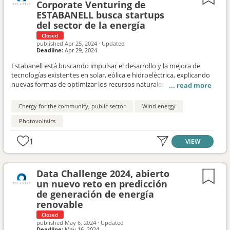
Corporate Venturing de
ESTABANELL busca startups
del sector de la energía
Closed
published
Apr 25, 2024
·
Updated
Deadline:
Apr 29, 2024
Estabanell está buscando impulsar el desarrollo y la mejora de
tecnologías existentes en solar, eólica e hidroeléctrica, explicando
nuevas formas de optimizar los recursos naturales disponibles,
con un enfoque en soluciones que integren la IA para una
operativa y mantenimiento óptimo de las instalaciones de
Energy for the community, public sector
Wind energy
generación energética.
Photovoltaics
1
VIEW
Data Challenge 2024, abierto
un nuevo reto en predicción
de generación de energía
renovable
Closed
published
May 6, 2024
·
Updated
Deadline:
May 16, 2024