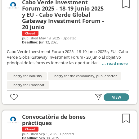
Cabo Verde Investment
Forum 2025 - 18-19 junio 2025
y EU - Cabo Verde Global
Gateway Investment Forum -
20 junio
Closed
published
May 19, 2025
·
Updated
Deadline:
Jun 12, 2025
Cabo Verde Investment Forum 2025 - 18-19 junio 2025 y EU - Cabo
Verde Global Gateway Investment Forum - 20 junio El objetivo
principal de los foros es fomentar las oportunidades de inversión
en Cabo Verde reuniendo a altos responsables de importantes
empresas caboverdianas e internacionales, altos representantes
Energy for Industry
Energy for the community, public sector
de instituciones financieras y de desarrollo, inversores y
empresarios caboverdianos, tanto nacionales como
Energy for Transport
internacionales, en un entorno favorable para los negocios. En las
sesiones plenarias del foro, líderes de la industria, el sector
VIEW
empresarial y la economía compartirán su experiencia,
presentarán su visión y estrategias para el desarrollo del sector
privado y explorarán oportunidades concretas de inversión en el
Convocatòria de bones
país. Durante los dos primeros días del evento, las sesiones
pràctiques
temáticas se centrarán en las oportunidades de inversión en dos
sectores prioritarios: el turismo y el transporte. El tercer día, el
Closed
published
Sep 1, 2025
·
Updated
Foro de Inversión Global UE-Cabo Verde presentará las
Deadline:
Sep 30, 2025