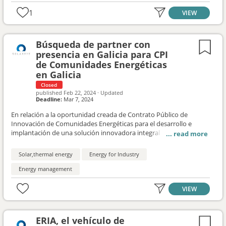
interés hasta el viernes 16 de febrero.
1
VIEW
Búsqueda de partner con
presencia en Galicia para CPI
de Comunidades Energéticas
en Galicia
Closed
published
Feb 22, 2024
·
Updated
Deadline:
Mar 7, 2024
En relación a la oportunidad creada de Contrato Público de
Innovación de Comunidades Energéticas para el desarrollo e
implantación de una solución innovadora integral para la gestión
de las comunidades energéticas en Aldeas modelo de Galicia,
desde SMARTECH y SOLARTYS hemos identificado varias
Solar,thermal energy
Energy for Industry
empresas socias interesadas en participar conjuntamente. Para
complementar el consorcio, se busca incorporar una empresa /
Energy management
entidad con presencia local en Galicia y que preferiblemente
cuente con el máximo de las certificaciones que se indican más
VIEW
adelante.
ERIA, el vehículo de