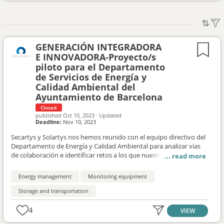
GENERACIÓN INTEGRADORA
E INNOVADORA-Proyecto/s
piloto para el Departamento
de Servicios de Energía y
Calidad Ambiental del
Ayuntamiento de Barcelona
Closed
published
Oct 10, 2023
·
Updated
Deadline:
Nov 10, 2023
Secartys y Solartys nos hemos reunido con el equipo directivo del
Departamento de Energía y Calidad Ambiental para analizar vías
de colaboración e identificar retos a los que nuestras empresas
socias puedan ofrecer soluciones. Los principales retos con los
que se encuentran actualmente son: -Rehabilitación edificios
Energy management
Monitoring equipment
tanto del sector terciario como residencial. -Necesidad de
incrementar la generación energética renovables a partir del
Storage and transportation
espacio público, integrándolo con el entorno. Como conclusión de
la reunión, en unas semanas presentaremos al Ayuntamiento
4
VIEW
algunas propuestas de proyectos colaborativos que den