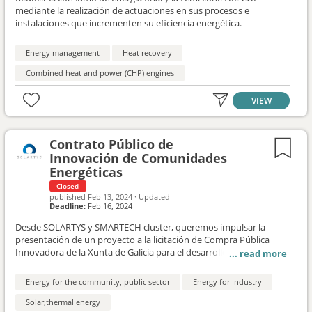
mediante la realización de actuaciones en sus procesos e
instalaciones que incrementen su eficiencia energética.
Energy management
Heat recovery
Combined heat and power (CHP) engines
VIEW
Contrato Público de
Innovación de Comunidades
Energéticas
Closed
published
Feb 13, 2024
·
Updated
Deadline:
Feb 16, 2024
Desde SOLARTYS y SMARTECH cluster, queremos impulsar la
presentación de un proyecto a la licitación de Compra Pública
Innovadora de la Xunta de Galicia para el desarrollo e
implantación de una solución innovadora integral para la gestión
de las comunidades energéticas en Aldeas modelo de Galicia. Las
Energy for the community, public sector
Energy for Industry
empresas y entidades que estéis interesadas en participar en esta
licitación como socios del consorcio, por favor, indicadnos vuestro
Solar,thermal energy